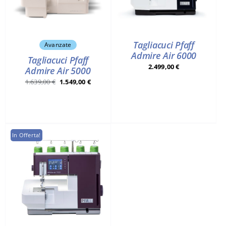
Tagliacuci Pfaff
Avanzate
Admire Air 6000
Tagliacuci Pfaff
2.499,00
€
Admire Air 5000
Il
Il
1.639,00
€
1.549,00
€
prezzo
prezzo
originale
attuale
era:
è:
1.639,00 €.
1.549,00 €.
In Offerta!