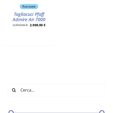
Avanzate
Tagliacuci Pfaff
Admire Air 7000
Il
Il
3.359,00
€
2.969,00
€
prezzo
prezzo
originale
attuale
era:
è:
3.359,00 €.
2.969,00 €.
Cerca
per: