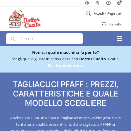
Salta
al
Accedi / Registrati
contenuto
Carrello
Cerca
Toggl
per:
Navig
Non sai quale macchina fa per te?
Macchine per Cucire
Scegli quella giusta in consulenza con
Dottor Cucito
. Gratis.
Fai il questionario
Ricamatrici
TAGLIACUCI PFAFF : PREZZI,
CARATTERISTICHE E QUALE
Cucito e Ricamo
MODELLO SCEGLIERE
Taglia cuci
Anche PFAFF ha una linea di tagliacuci molto valida: grazie alle
tante funzionalità presenti in tutte le tagliacuci PFAFF si
potranno realizzare creazioni definibili del tutto professionali.