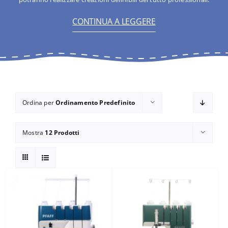
Accessori
CONTINUA A LEGGERE
Piedini
Servizi
Blog
Ordina per
Ordinamento Predefinito
Mostra
12 Prodotti
Chi sono
Contatti