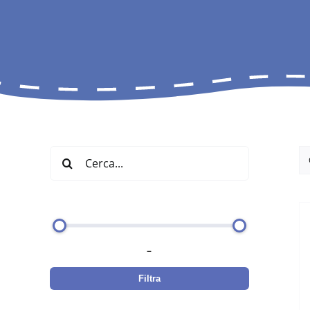
Cerca
per:
–
Filtra