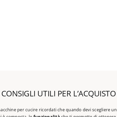
CONSIGLI UTILI PER L’ACQUISTO
 macchine per cucire ricordati che quando devi scegliere un
i è composta, le
funzionalità
che ti permette di ottenere 