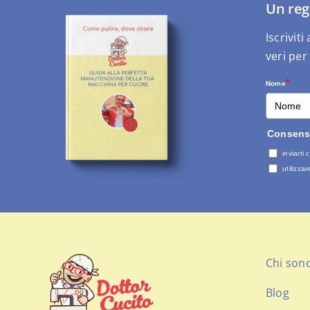
Un reg
Iscrivit
veri per
*
Nome
Consenso
inviarti
utilizza
Chi son
Blog