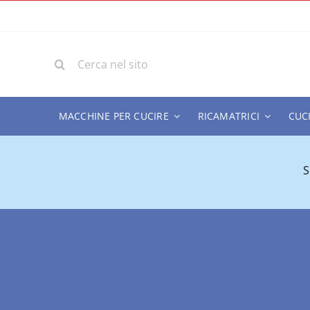
Salta
al
contenuto
Cerca
per:
MACCHINE PER CUCIRE
RICAMATRICI
CUC
S