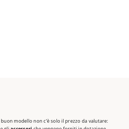
 buon modello non c’è solo il prezzo da valutare:
e gli
accessori
che vengono forniti in dotazione