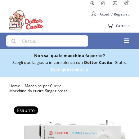
Salta
al
Accedi / Registrati
contenuto
Carrello
Cerca
Toggl
per:
Navig
Non sai quale macchina fa per te?
Macchine per Cucire
Scegli quella giusta in consulenza con
Dottor Cucito
. Gratis.
Fai il questionario
Ricamatrici
Home
Macchine per Cucire
Macchine da cucire Singer prezzi
Macchina per cucire Singer Prisma Heavy Duty
Cucito e Ricamo
Esaurito
Taglia cuci