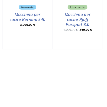
Avanzate
Intermedie
Macchina per
Macchina per
cucire Bernina 540
cucire Pfaff
Passport 3.0
3.290,00
€
Il
Il
1.099,00
€
869,00
€
prezzo
prezzo
originale
attuale
era:
è:
1.099,00 €.
869,00 €.