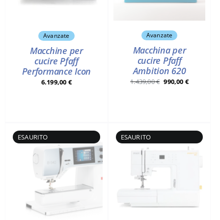
Avanzate
Avanzate
Macchina per
Macchine per
cucire Pfaff
cucire Pfaff
Ambition 620
Performance Icon
Il
Il
1.439,00
€
990,00
€
6.199,00
€
prezzo
prezzo
originale
attuale
era:
è:
1.439,00 €.
990,00 €.