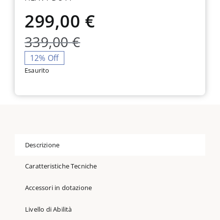
299,00
€
Il
Il
339,00
€
prezzo
prezzo
12% Off
Esaurito
originale
attuale
era:
è:
339,00 €.
299,00 €.
Descrizione
Caratteristiche Tecniche
Accessori in dotazione
Livello di Abilità