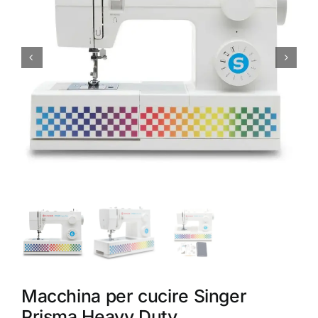
Accessori
Piedini
Servizi
Blog
Chi sono
Contatti
Macchina per cucire Singer
Prisma Heavy Duty