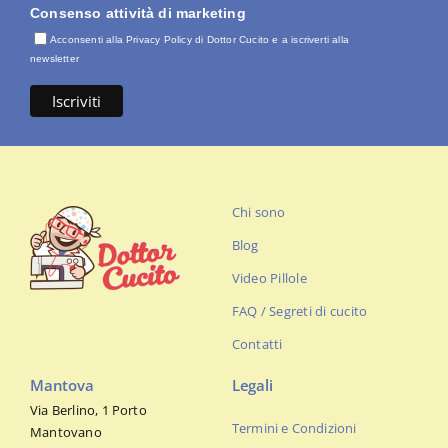
Consenso attività di marketing
Acconsenti alla Privacy Policy di Dottor Cucito e a iscriverti alla
newsletter
Chi sono
Blog
Video Pillole
FAQ / Segreti di cucito
Contatti
Mantova
Legali
Via Berlino, 1 Porto
Termini e Condizioni
Mantovano