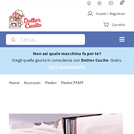
Salta
al
Accedi / Registrati
contenuto
Carrello
Cerca
Toggl
per:
Navig
Non sai quale macchina fa per te?
Macchine per Cucire
Scegli quella giusta in consulenza con
Dottor Cucito
. Gratis.
Fai il questionario
Ricamatrici
Home
Accessori
Piedini
Piedini PFAFF
Piedino Pfaff per trapuntare a mano libera per sistema IDT
821002096
Cucito e Ricamo
Taglia cuci