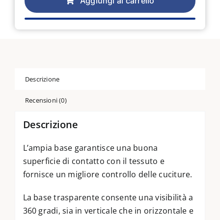
Aggiungi al carrello
per
trapuntare
a
mano
libera
per
sistema
Descrizione
IDT
821002096
Recensioni (0)
quantità
Descrizione
L’ampia base garantisce una buona
superficie di contatto con il tessuto e
fornisce un migliore controllo delle cuciture.
La base trasparente consente una visibilità a
360 gradi, sia in verticale che in orizzontale e