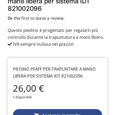
mano libera per sistema IDT
821002096
Be the first to leave a review.
Questo piedino è progettato per regalarti più
controllo durante la trapuntatura a moto libero.
IVA sempre inclusa nel prezzo!
PIEDINO PFAFF PER TRAPUNTARE A MANO
LIBERA PER SISTEMA IDT 821002096
26,00
€
1 disponibili
Piedino
Pfaff