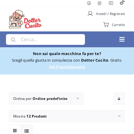
Salta
al
Accedi / Registrati
contenuto
Carrello
Cerca
Toggl
per:
Navig
Non sai quale macchina fa per te?
Macchine per Cucire
Scegli quella giusta in consulenza con
Dottor Cucito
. Gratis.
Fai il questionario
Ricamatrici
Cucito e Ricamo
Ordina per
Ordine predefinito
Taglia cuci
Mostra
12 Prodotti