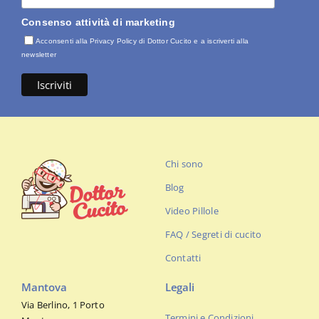
Consenso attività di marketing
Acconsenti alla Privacy Policy di Dottor Cucito e a iscriverti alla
newsletter
Chi sono
Blog
Video Pillole
FAQ / Segreti di cucito
Contatti
Mantova
Legali
Via Berlino, 1 Porto
Termini e Condizioni