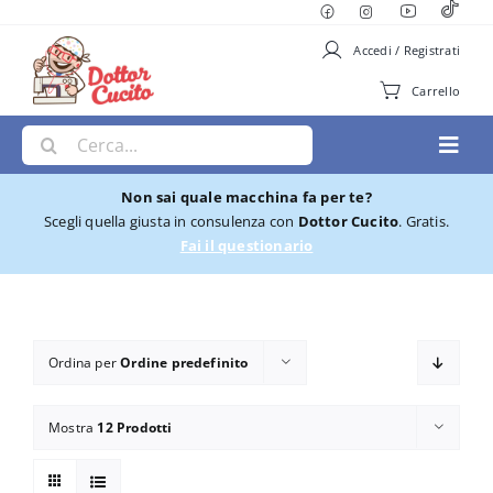
Salta
al
Accedi / Registrati
contenuto
Carrello
Cerca
Toggl
per:
Navig
Non sai quale macchina fa per te?
Macchine per Cucire
Scegli quella giusta in consulenza con
Dottor Cucito
. Gratis.
Fai il questionario
Ricamatrici
Cucito e Ricamo
Ordina per
Ordine predefinito
Taglia cuci
Mostra
12 Prodotti