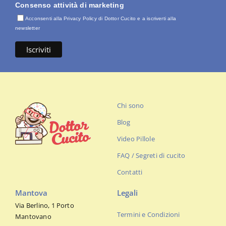
Consenso attività di marketing
Acconsenti alla Privacy Policy di Dottor Cucito e a iscriverti alla
newsletter
Chi sono
Blog
Video Pillole
FAQ / Segreti di cucito
Contatti
Mantova
Legali
Via Berlino, 1 Porto
Termini e Condizioni
Mantovano