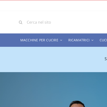
Salta
al
contenuto
Cerca
per:
MACCHINE PER CUCIRE
RICAMATRICI
CUC
S