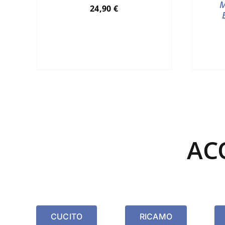
M
24,90
€
AC
CUCITO
RICAMO