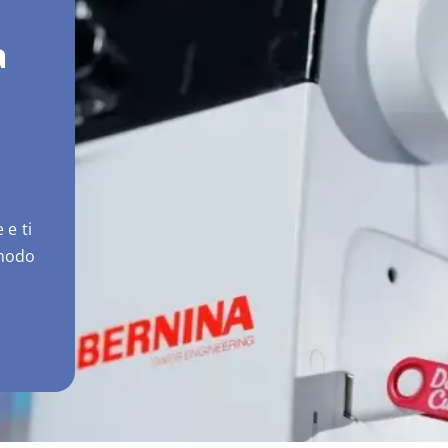
a
 e ti
 modo