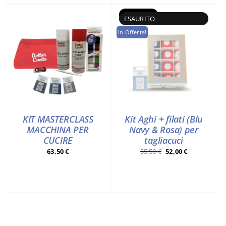
37,50 €.
34,50 €.
Esaurito
In Offerta!
KIT MASTERCLASS
Kit Aghi + filati (Blu
MACCHINA PER
Navy & Rosa) per
CUCIRE
tagliacuci
Il
Il
63,50
€
55,50
€
52,00
€
prezzo
prezzo
originale
attuale
era:
è:
55,50 €.
52,00 €.