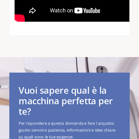
Vuoi sapere qual è la
macchina perfetta per
te?
Per rispondere a questa domanda e fare l acquisto
giusto servono pazienza, informazioni e idee chiare
su quali sono le tue esigenze.