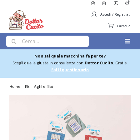
Salta
al
Accedi / Registrati
contenuto
Carrello
Cerca
Toggl
per:
Navig
Non sai quale macchina fa per te?
Macchine per Cucire
Scegli quella giusta in consulenza con
Dottor Cucito
. Gratis.
Fai il questionario
Ricamatrici
Home
Kit
Aghi e filati
KIT AGHI PER MACCHINA PER CUCIRE
Cucito e Ricamo
Taglia cuci