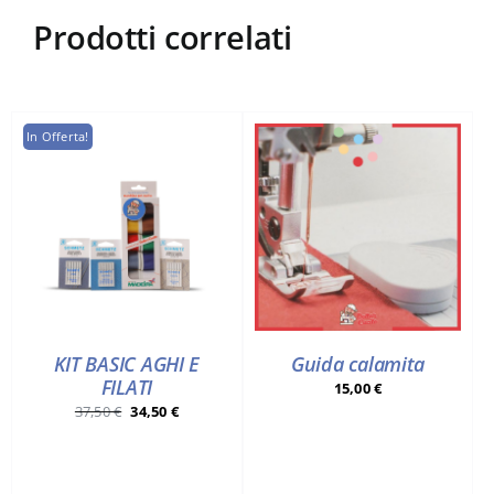
Prodotti correlati
In Offerta!
KIT BASIC AGHI E
Guida calamita
FILATI
15,00
€
Il
Il
37,50
€
34,50
€
prezzo
prezzo
originale
attuale
era:
è: