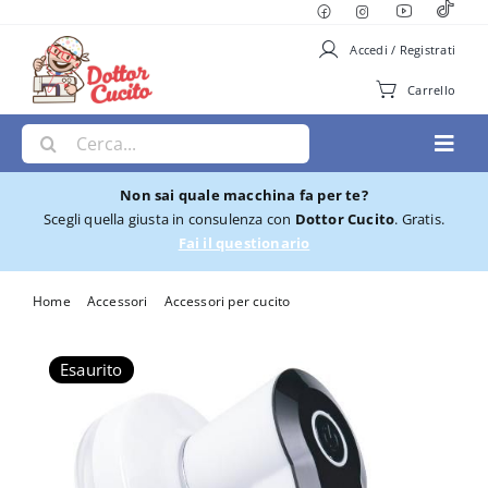
Salta
al
Accedi / Registrati
contenuto
Carrello
Cerca
Toggl
per:
Navig
Non sai quale macchina fa per te?
Macchine per Cucire
Scegli quella giusta in consulenza con
Dottor Cucito
. Gratis.
Fai il questionario
Ricamatrici
Home
Accessori
Accessori per cucito
Levapelucchi Singer BSM 203
Cucito e Ricamo
Esaurito
Taglia cuci