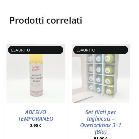
Prodotti correlati
ADESIVO
Set filati per
TEMPORANEO
tagliacuci –
Overlockbox 3+1
8,90
€
(Blu)
51,00
€