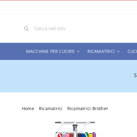
Salta
al
contenuto
Cerca
per:
MACCHINE PER CUCIRE
RICAMATRICI
CUC
S
Home
Ricamatrici
Ricamatrici Brother
Macchina d