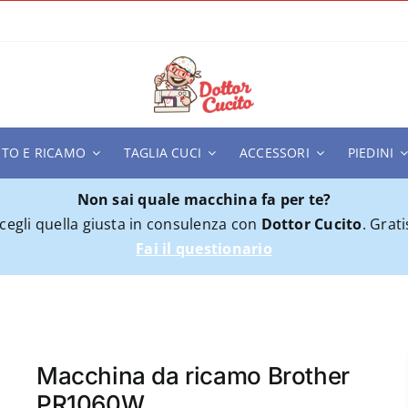
ITO E RICAMO
TAGLIA CUCI
ACCESSORI
PIEDINI
Non sai quale macchina fa per te?
cegli quella giusta in consulenza con
Dottor Cucito
. Grati
Fai il questionario
a ricamo Brother PR1060W
Macchina da ricamo Brother
PR1060W