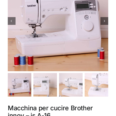
Accessori
Piedini
Servizi
Blog
Chi sono
Contatti
Macchina per cucire Brother
innov – is A-16