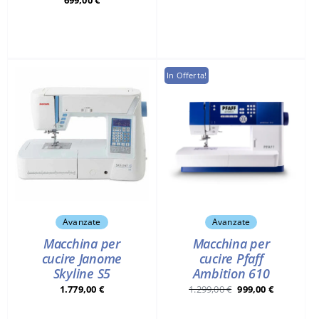
699,00
€
prezzo
prezzo
originale
attuale
era:
è:
899,00 €.
809,00 €.
In Offerta!
Avanzate
Avanzate
Macchina per
Macchina per
cucire Janome
cucire Pfaff
Skyline S5
Ambition 610
Il
Il
1.779,00
€
1.299,00
€
999,00
€
prezzo
prezzo