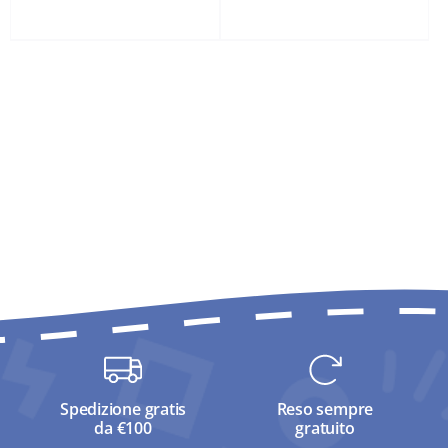
originale
attuale
era:
è:
1.299,00 €.
999,00 €.
Spedizione gratis
Reso sempre
da €100
gratuito