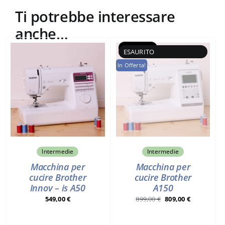
Ti potrebbe interessare
anche…
Esaurito
In Offerta!
Intermedie
Intermedie
Macchina per
Macchina per
cucire Brother
cucire Brother
Innov – is A50
A150
Il
Il
549,00
€
899,00
€
809,00
€
prezzo
prezzo
originale
attuale