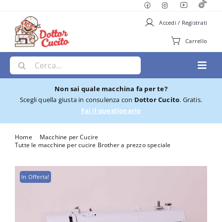
Salta
al
Accedi / Registrati
contenuto
Carrello
Cerca
Toggl
per:
Navig
Non sai quale macchina fa per te?
Macchine per Cucire
Scegli quella giusta in consulenza con
Dottor Cucito
. Gratis.
Fai il questionario
Ricamatrici
Home
Macchine per Cucire
Tutte le macchine per cucire Brother a prezzo speciale
Macchina per cucire Brother innov – is A-16
Cucito e Ricamo
In Offerta!
Taglia cuci