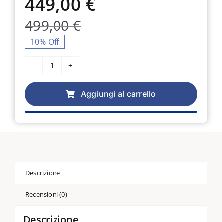
449,00
€
Il
Il
499,00
€
prezzo
prezzo
10% Off
originale
attuale
Macchina
per
era:
è:
cucire
Aggiungi al carrello
Brother
499,00 €.
449,00 €.
innov
-
is
A-
16
quantità
Descrizione
Recensioni (0)
Descrizione