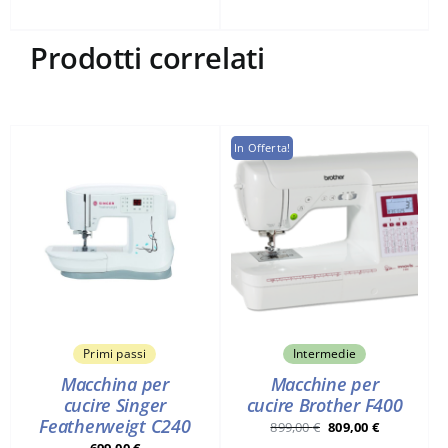
era:
è:
899,00 €.
809,00 €.
Prodotti correlati
In Offerta!
Primi passi
Intermedie
Macchina per
Macchine per
cucire Singer
cucire Brother F400
Featherweigt C240
Il
Il
899,00
€
809,00
€