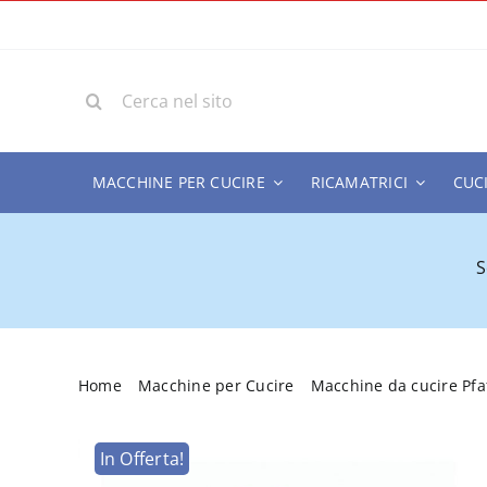
Salta
al
contenuto
Cerca
per:
MACCHINE PER CUCIRE
RICAMATRICI
CUC
S
Home
Macchine per Cucire
Macchine da cucire Pfaf
In Offerta!