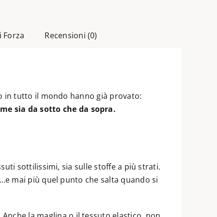
i Forza
Recensioni (0)
to in tutto il mondo hanno già provato:
me sia da sotto che da sopra.
ti sottilissimi, sia sulle stoffe a più strati.
fon…e mai più quel punto che salta quando si
. Anche la maglina o il tessuto elastico, non