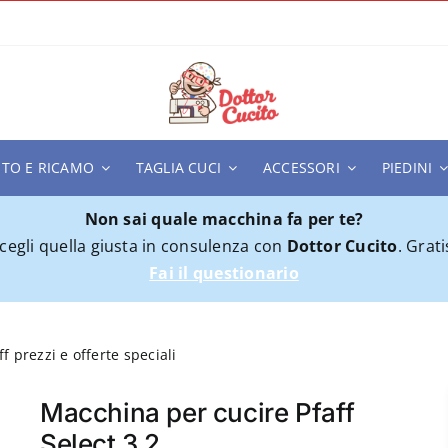
ITO E RICAMO
TAGLIA CUCI
ACCESSORI
PIEDINI
Non sai quale macchina fa per te?
cegli quella giusta in consulenza con
Dottor Cucito
. Grati
Fai il questionario
f prezzi e offerte speciali
Macchina per cucire Pfaff Select 3.2
Macchina per cucire Pfaff
Select 3.2