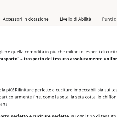
Accessori in dotazione
Livello di Abilità
Punti d
gliere quella comodità in più che milioni di esperti di cuci
Trasporto” – trasporto del tessuto assolutamente unifor
 più! Rifiniture perfette e cuciture impeccabili sia sui tessu
o particolarmente fine, come la seta, la seta cotta, lo chif
eans.
orto perfetto e cuciture perfette
, su ogni tipo di tessuto