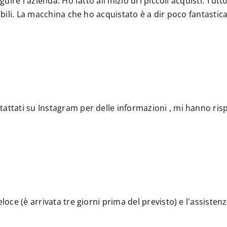
guire l'azienda. Ho fatto all'inizio dri piccoli acquisti. Tut
ibili. La macchina che ho acquistato è a dir poco fantastic
attati su Instagram per delle informazioni , mi hanno ris
eloce (è arrivata tre giorni prima del previsto) e l'assiste