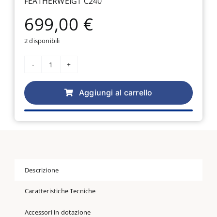
FEATHERWEIGT C240
699,00
€
2 disponibili
Macchina
per
cucire
Aggiungi al carrello
Singer
Featherweigt
C240
quantità
Descrizione
Caratteristiche Tecniche
Accessori in dotazione