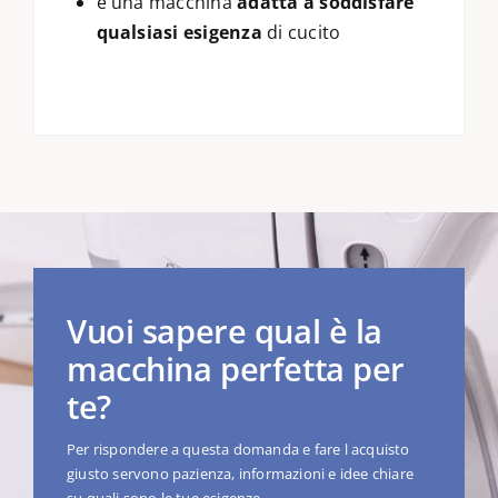
è una macchina
adatta a soddisfare
qualsiasi esigenza
di cucito
Vuoi sapere qual è la
macchina perfetta per
te?
Per rispondere a questa domanda e fare l acquisto
giusto servono pazienza, informazioni e idee chiare