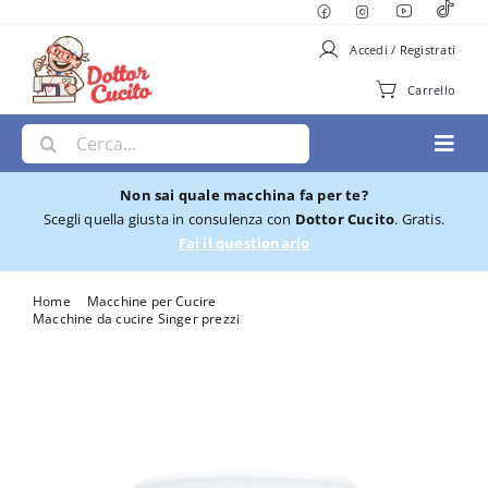
Salta
al
Accedi / Registrati
contenuto
Carrello
Cerca
Toggl
per:
Navig
Non sai quale macchina fa per te?
Macchine per Cucire
Scegli quella giusta in consulenza con
Dottor Cucito
. Gratis.
Fai il questionario
Ricamatrici
Home
Macchine per Cucire
Macchine da cucire Singer prezzi
Macchina per cucire Singer Featherweigt C240
Cucito e Ricamo
Taglia cuci