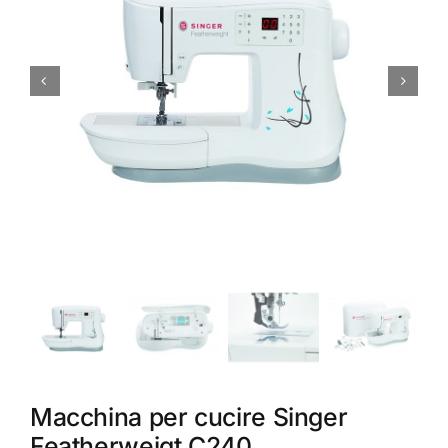
Accessori
Piedini
Servizi
Blog
Chi sono
Contatti
Macchina per cucire Singer
Featherweigt C240