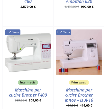
Ambition 620
480
Il
Il
1.439,00
€
990,00
€
2.579,00
€
prezzo
prezzo
originale
attuale
era:
è:
1.439,00 €.
990,00 €.
In Offerta!
In Offerta!
Intermedie
Primi passi
Macchine per
Macchina per
cucire Brother F400
cucire Brother
innov – is A-16
Il
Il
899,00
€
809,00
€
Il
Il
prezzo
prezzo
499,00
€
449,00
€