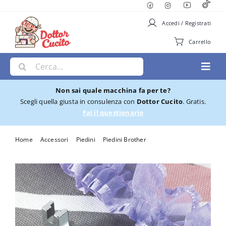
Salta
al
Accedi / Registrati
contenuto
Carrello
Cerca
Toggl
per:
Navig
Non sai quale macchina fa per te?
Macchine per Cucire
Scegli quella giusta in consulenza con
Dottor Cucito
. Gratis.
Fai il questionario
Ricamatrici
Home
Accessori
Piedini
Piedini Brother
Piedino Brother increspatore F012N
Cucito e Ricamo
Taglia cuci