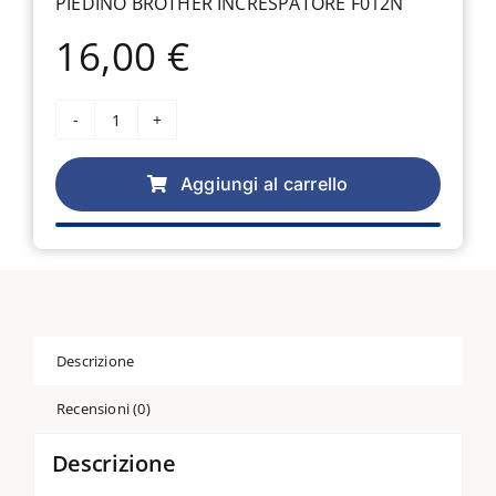
PIEDINO BROTHER INCRESPATORE F012N
16,00
€
Piedino
Brother
increspatore
Aggiungi al carrello
F012N
quantità
Descrizione
Recensioni (0)
Descrizione