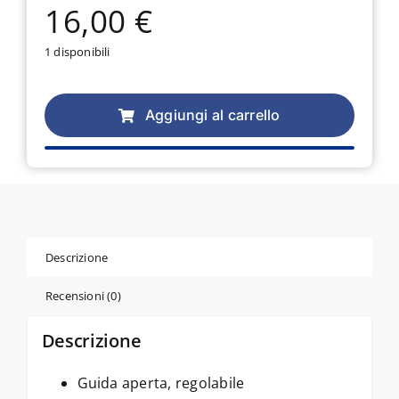
16,00
€
1 disponibili
Piedino
Brother
Aggiungi al carrello
per
punto
invisibile
F017N
quantità
Descrizione
Recensioni (0)
Descrizione
Guida aperta, regolabile