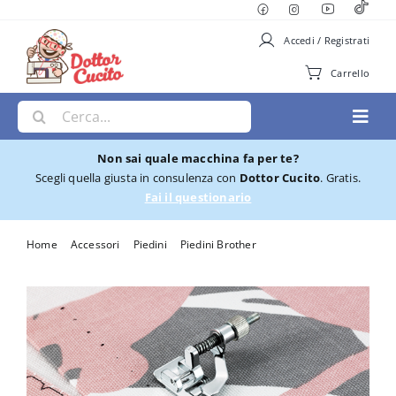
Salta
al
Accedi / Registrati
contenuto
Carrello
Cerca
Toggl
per:
Navig
Non sai quale macchina fa per te?
Macchine per Cucire
Scegli quella giusta in consulenza con
Dottor Cucito
. Gratis.
Fai il questionario
Ricamatrici
Home
Accessori
Piedini
Piedini Brother
Piedino Brother per punto invisibile F017N
Cucito e Ricamo
Taglia cuci