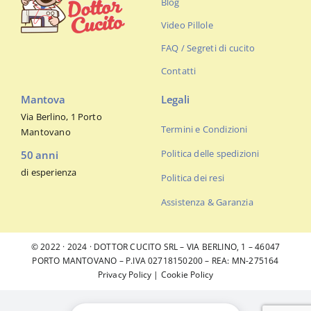
Blog
Video Pillole
FAQ / Segreti di cucito
Contatti
Mantova
Legali
Via Berlino, 1 Porto
Termini e Condizioni
Mantovano
Politica delle spedizioni
50 anni
di esperienza
Politica dei resi
Assistenza & Garanzia
© 2022 · 2024 · DOTTOR CUCITO SRL – VIA BERLINO, 1 – 46047
PORTO MANTOVANO – P.IVA 02718150200 – REA: MN-275164
Privacy Policy
|
Cookie Policy