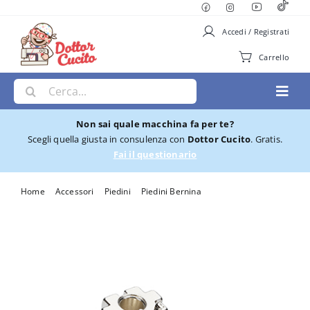
Salta
al
Accedi / Registrati
contenuto
Carrello
Cerca
Toggl
per:
Navig
Non sai quale macchina fa per te?
Macchine per Cucire
Scegli quella giusta in consulenza con
Dottor Cucito
. Gratis.
Fai il questionario
Ricamatrici
Home
Accessori
Piedini
Piedini Bernina
Piedino Bernina Monoforo #8
Cucito e Ricamo
Taglia cuci