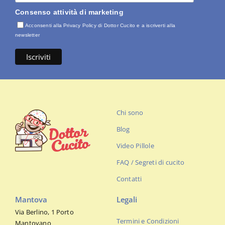
Consenso attività di marketing
Acconsenti alla Privacy Policy di Dottor Cucito e a iscriverti alla
newsletter
Chi sono
Blog
Video Pillole
FAQ / Segreti di cucito
Contatti
Mantova
Legali
Via Berlino, 1 Porto
Termini e Condizioni
Mantovano