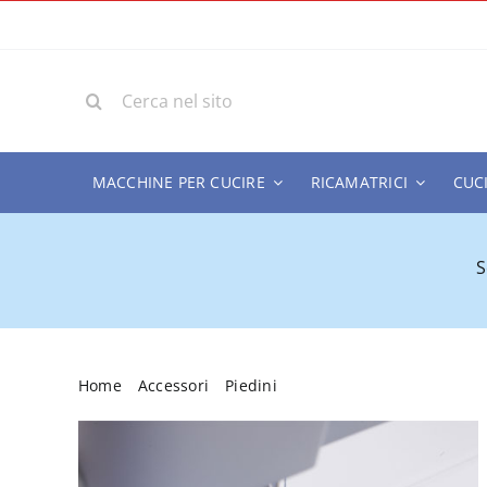
Salta
al
contenuto
Cerca
per:
MACCHINE PER CUCIRE
RICAMATRICI
CUC
S
Home
Accessori
Piedini
Piedino Pfaff Patchwork 