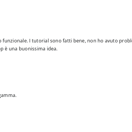
unzionale. I tutorial sono fatti bene, non ho avuto proble
App è una buonissima idea.
i gamma.