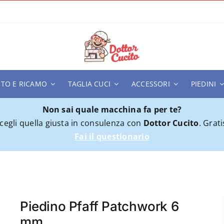
ITO E RICAMO
TAGLIA CUCI
ACCESSORI
PIEDINI
Non sai quale macchina fa per te?
cegli quella giusta in consulenza con
Dottor Cucito
. Grati
Fai il questionario
6 mm
Piedino Pfaff Patchwork 6
mm