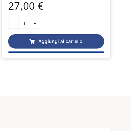
27,00
€
Piedino
Pfaff
Aggiungi al carrello
Patchwork
6
mm
quantità