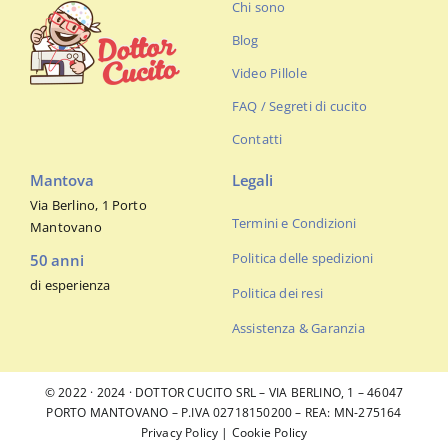
Chi sono
Blog
Video Pillole
FAQ / Segreti di cucito
Contatti
Mantova
Legali
Via Berlino, 1 Porto
Termini e Condizioni
Mantovano
Politica delle spedizioni
50 anni
di esperienza
Politica dei resi
Assistenza & Garanzia
© 2022 · 2024 · DOTTOR CUCITO SRL – VIA BERLINO, 1 – 46047
PORTO MANTOVANO – P.IVA 02718150200 – REA: MN-275164
Privacy Policy
|
Cookie Policy