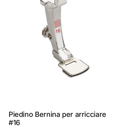
Accessori
Piedini
Servizi
Blog
Chi sono
Contatti
Piedino Bernina per arricciare
#16