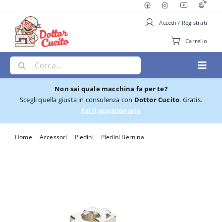
Salta
al
Accedi / Registrati
contenuto
Carrello
Cerca
Toggl
per:
Navig
Non sai quale macchina fa per te?
Macchine per Cucire
Scegli quella giusta in consulenza con
Dottor Cucito
. Gratis.
Fai il questionario
Ricamatrici
Home
Accessori
Piedini
Piedini Bernina
Piedino Bernina per arricciare #16
Cucito e Ricamo
Taglia cuci