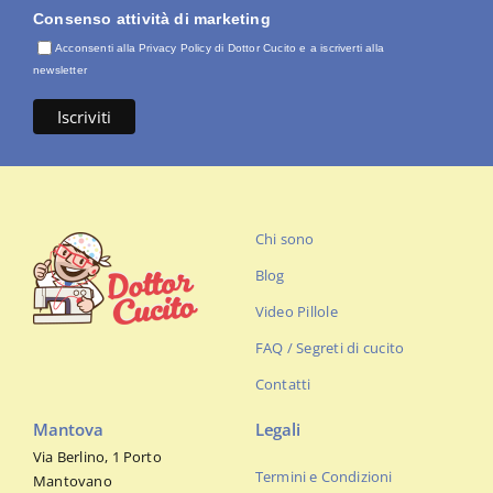
Consenso attività di marketing
Acconsenti alla Privacy Policy di Dottor Cucito e a iscriverti alla
newsletter
Chi sono
Blog
Video Pillole
FAQ / Segreti di cucito
Contatti
Mantova
Legali
Via Berlino, 1 Porto
Termini e Condizioni
Mantovano