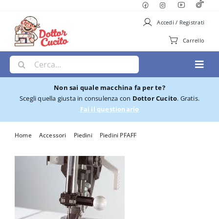
Salta
al
Accedi / Registrati
contenuto
Carrello
Cerca
Toggl
per:
Navig
Non sai quale macchina fa per te?
Macchine per Cucire
Scegli quella giusta in consulenza con
Dottor Cucito
. Gratis.
Fai il questionario
Ricamatrici
Home
Accessori
Piedini
Piedini PFAFF
Piedino Pfaff per cerniera invisibile 820474096
Cucito e Ricamo
Taglia cuci