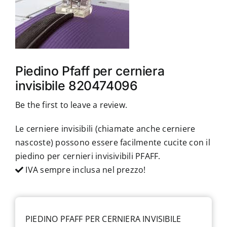
Accessori
Piedini
Piedino Pfaff per cerniera
Servizi
invisibile 820474096
Blog
Be the first to leave a review.
Le cerniere invisibili (chiamate anche cerniere
Chi sono
nascoste) possono essere facilmente cucite con il
piedino per cernieri invisivibili PFAFF.
IVA sempre inclusa nel prezzo!
Contatti
PIEDINO PFAFF PER CERNIERA INVISIBILE