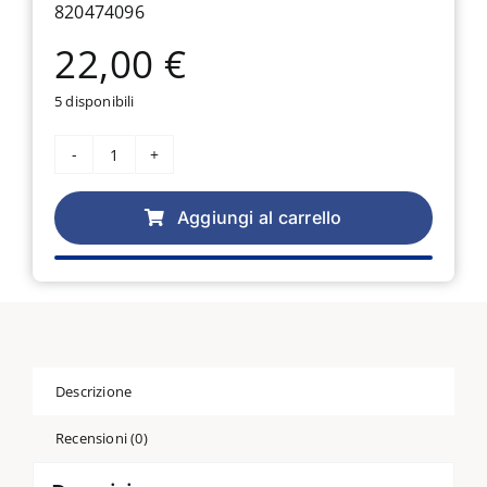
820474096
22,00
€
5 disponibili
Piedino
Pfaff
per
Aggiungi al carrello
cerniera
invisibile
820474096
quantità
Descrizione
Recensioni (0)