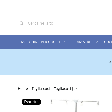
Salta
al
contenuto
Cerca
per:
MACCHINE PER CUCIRE
RICAMATRICI
CUC
S
Home
Taglia cuci
Tagliacuci Juki
Tagliacuci Juki 
Esaurito