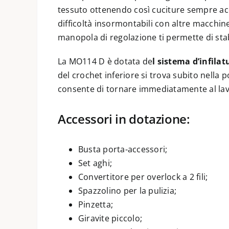
tessuto ottenendo così cuciture sempre accu
difficoltà insormontabili con altre macchine.
manopola di regolazione ti permette di stabil
La MO114 D è dotata de
l sistema d’infilat
del crochet inferiore si trova subito nella
consente di tornare immediatamente al la
Accessori in dotazione:
Busta porta-accessori;
Set aghi;
Convertitore per overlock a 2 fili;
Spazzolino per la pulizia;
Pinzetta;
Giravite piccolo;