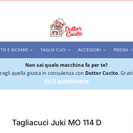
ITO E RICAMO
TAGLIA CUCI
ACCESSORI
PIEDINI
Non sai quale macchina fa per te?
cegli quella giusta in consulenza con
Dottor Cucito
. Grati
Fai il questionario
MO 114 D
Tagliacuci Juki MO 114 D