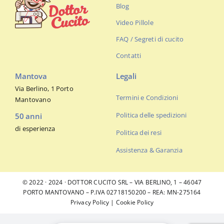
Blog
Video Pillole
FAQ / Segreti di cucito
Contatti
Mantova
Legali
Via Berlino, 1 Porto
Termini e Condizioni
Mantovano
Politica delle spedizioni
50 anni
di esperienza
Politica dei resi
Assistenza & Garanzia
© 2022 · 2024 · DOTTOR CUCITO SRL – VIA BERLINO, 1 – 46047
PORTO MANTOVANO – P.IVA 02718150200 – REA: MN-275164
Privacy Policy
|
Cookie Policy