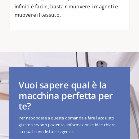
infiniti è facile, basta rimuovere i magneti e
muovere il tessuto.
Vuoi sapere qual è la
macchina perfetta per
te?
Per rispondere a questa domanda e fare l acquisto
giusto servono pazienza, informazioni e idee chiare
su quali sono le tue esigenze.