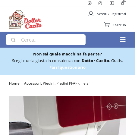
Salta
al
Accedi / Registrati
contenuto
Carrello
Cerca
Toggl
per:
Navig
Non sai quale macchina fa per te?
Macchine per Cucire
Scegli quella giusta in consulenza con
Dottor Cucito
. Gratis.
Fai il questionario
Ricamatrici
Home
Accessori
Piedini
Piedini PFAFF
Telai
Telaio Pfaff con calamite 100X100
Cucito e Ricamo
Taglia cuci