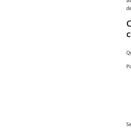
as
de
C
c
Qu
P
Se