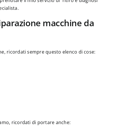
 prenotare il mio servizio di
ritiro e diagnosi
cialista.
riparazione macchine da
ne, ricordati sempre questo elenco di cose:
amo, ricordati di portare anche: