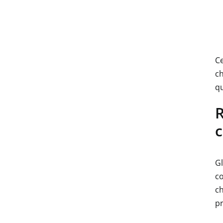
Ce
ch
qu
R
c
Gl
co
ch
pr