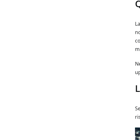
Q
La
no
co
ma
Ne
up
L
Se
ri