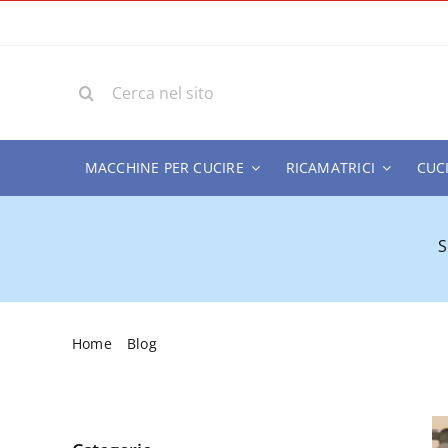
Salta
al
contenuto
Cerca
per:
MACCHINE PER CUCIRE
RICAMATRICI
CUC
S
Home
Blog
Riparazione macchina per cucire