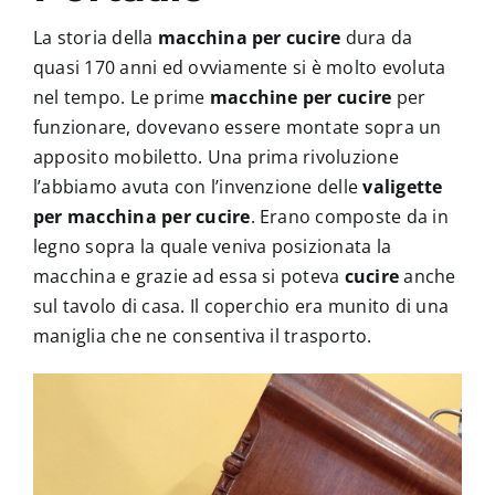
Accessori
La storia della
macchina per cucire
dura da
quasi 170 anni ed ovviamente si è molto evoluta
Piedini
nel tempo. Le prime
macchine per cucire
per
funzionare, dovevano essere montate sopra un
Servizi
apposito mobiletto. Una prima rivoluzione
l’abbiamo avuta con l’invenzione delle
valigette
per macchina per cucire
. Erano composte da in
Blog
legno sopra la quale veniva posizionata la
macchina e grazie ad essa si poteva
cucire
anche
Chi sono
sul tavolo di casa. Il coperchio era munito di una
maniglia che ne consentiva il trasporto.
Contatti