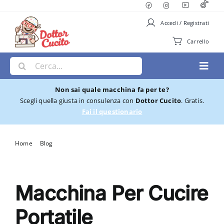
Salta
al
Accedi / Registrati
contenuto
Carrello
Cerca
Toggl
per:
Navig
Non sai quale macchina fa per te?
Macchine per Cucire
Scegli quella giusta in consulenza con
Dottor Cucito
. Gratis.
Fai il questionario
Ricamatrici
Home
Blog
Macchina Per Cucire Portatile
Cucito e Ricamo
Macchina Per Cucire
Taglia cuci
Portatile