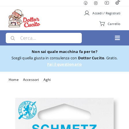
Salta
al
Accedi / Registrati
contenuto
Carrello
Cerca
Toggl
per:
Navig
Non sai quale macchina fa per te?
Macchine per Cucire
Scegli quella giusta in consulenza con
Dottor Cucito
. Gratis.
Fai il questionario
Ricamatrici
Home
Accessori
Aghi
CONFEZIONE 5 AGHI MICROTEX MISURE DAL 60 ALL’80
Cucito e Ricamo
Taglia cuci