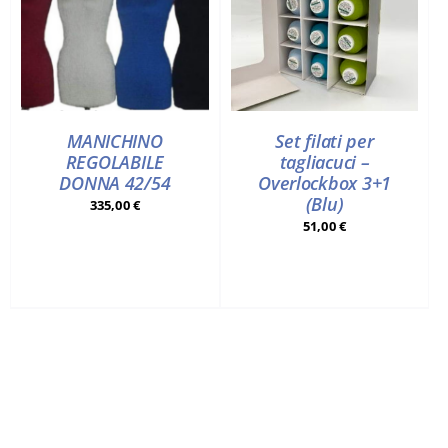
MANICHINO
Set filati per
REGOLABILE
tagliacuci –
DONNA 42/54
Overlockbox 3+1
(Blu)
335,00
€
51,00
€