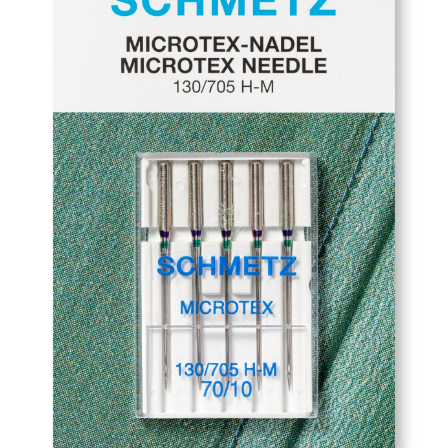
Accessori
Piedini
Servizi
Blog
Chi sono
Contatti