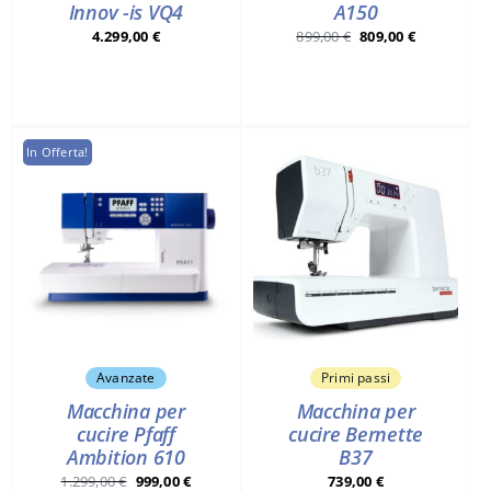
Innov -is VQ4
A150
Il
Il
4.299,00
€
899,00
€
809,00
€
prezzo
prezzo
originale
attuale
era:
è:
899,00 €.
809,00 €.
In Offerta!
Avanzate
Primi passi
Macchina per
Macchina per
cucire Pfaff
cucire Bernette
Ambition 610
B37
Il
Il
1.299,00
€
999,00
€
739,00
€