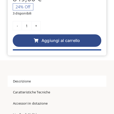
prezzo
prezzo
24% Off
3 disponibili
originale
attuale
Macchina
era:
è:
per
cucire
Aggiungi al carrello
849,00 €.
649,00 €.
Singer
Elettronica
CE677
quantità
Descrizione
Caratteristiche Tecniche
Accessori in dotazione