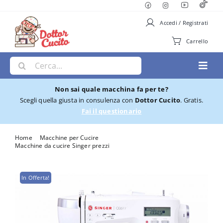
Salta
al
Accedi / Registrati
contenuto
Carrello
Cerca
Toggl
per:
Navig
Non sai quale macchina fa per te?
Macchine per Cucire
Scegli quella giusta in consulenza con
Dottor Cucito
. Gratis.
Fai il questionario
Ricamatrici
Home
Macchine per Cucire
Macchine da cucire Singer prezzi
Macchina per cucire Singer Elettronica CE677
Cucito e Ricamo
In Offerta!
Taglia cuci