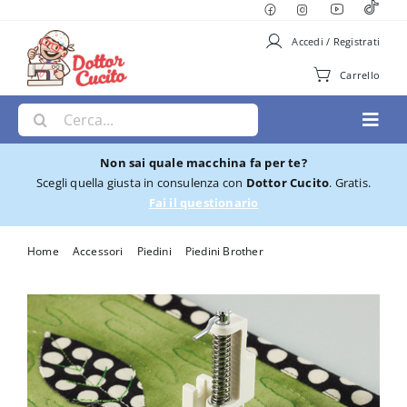
Salta
al
Accedi / Registrati
contenuto
Carrello
Cerca
Toggl
per:
Navig
Non sai quale macchina fa per te?
Macchine per Cucire
Scegli quella giusta in consulenza con
Dottor Cucito
. Gratis.
Fai il questionario
Ricamatrici
Home
Accessori
Piedini
Piedini Brother
Piedino Brother per quilting F005N
Cucito e Ricamo
Taglia cuci