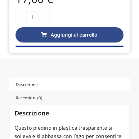
Piedino
Brother
per
Aggiungi al carrello
quilting
F005N
quantità
Descrizione
Recensioni (0)
Descrizione
Questo piedino in plastica trasparente si
solleva e si abbassa con l’ago per consentire