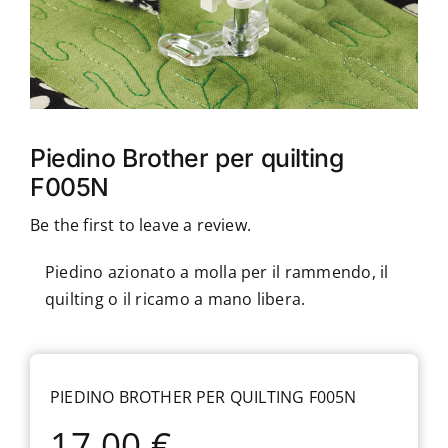
Accessori
Piedini
Servizi
Piedino Brother per quilting
F005N
Blog
Be the first to leave a review.
Chi sono
Piedino azionato a molla per il rammendo, il
quilting o il ricamo a mano libera.
Contatti
PIEDINO BROTHER PER QUILTING F005N
17,00
€