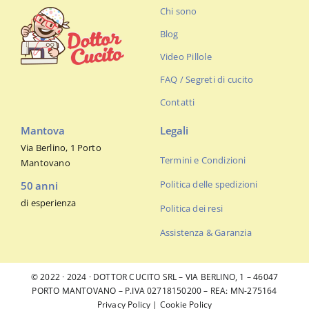
Chi sono
Blog
Video Pillole
FAQ / Segreti di cucito
Contatti
Mantova
Legali
Via Berlino, 1 Porto
Termini e Condizioni
Mantovano
Politica delle spedizioni
50 anni
di esperienza
Politica dei resi
Assistenza & Garanzia
© 2022 · 2024 · DOTTOR CUCITO SRL – VIA BERLINO, 1 – 46047
PORTO MANTOVANO – P.IVA 02718150200 – REA: MN-275164
Privacy Policy
|
Cookie Policy