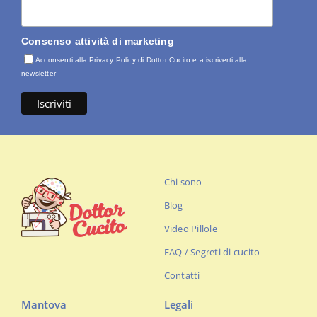
Consenso attività di marketing
Acconsenti alla Privacy Policy di Dottor Cucito e a iscriverti alla
newsletter
Chi sono
Blog
Video Pillole
FAQ / Segreti di cucito
Contatti
Mantova
Legali