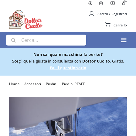
Salta
al
Accedi / Registrati
contenuto
Carrello
Cerca
Toggl
per:
Navig
Non sai quale macchina fa per te?
Macchine per Cucire
Scegli quella giusta in consulenza con
Dottor Cucito
. Gratis.
Fai il questionario
Ricamatrici
Home
Accessori
Piedini
Piedini PFAFF
Piedino Pfaff Stich-in-ditch per sistema IDT 820925096
Cucito e Ricamo
Taglia cuci