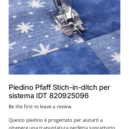
Accessori
Piedini
Servizi
Blog
Chi sono
Piedino Pfaff Stich-in-ditch per
sistema IDT 820925096
Contatti
Be the first to leave a review.
Questo piedino è progettato per aiutarti a
ottenere una trapuntatura perfetta soprattutto