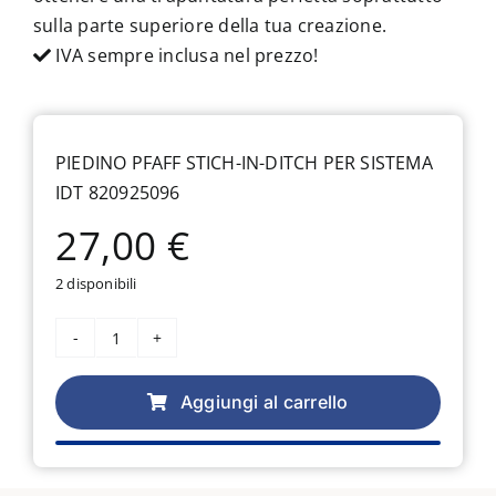
sulla parte superiore della tua creazione.
IVA sempre inclusa nel prezzo!
PIEDINO PFAFF STICH-IN-DITCH PER SISTEMA
IDT 820925096
27,00
€
2 disponibili
Piedino
Pfaff
Stich-
Aggiungi al carrello
in-
ditch
per
sistema