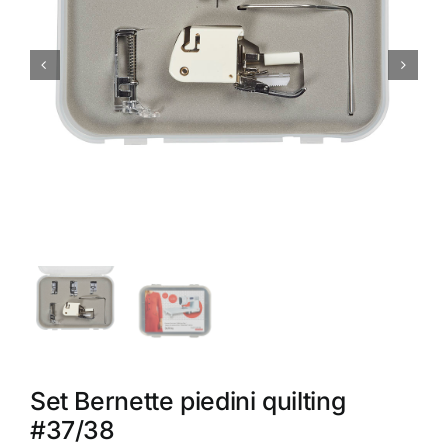
Accessori
Piedini
Servizi
Blog
Chi sono
Contatti
Set Bernette piedini quilting
#37/38