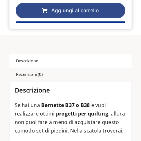
Bernette
piedini
Aggiungi al carrello
quilting
#37/38
quantità
Descrizione
Recensioni (0)
Descrizione
Se hai una
Bernette B37 o B38
e vuoi
realizzare ottimi
progetti per quilting
, allora
non puoi fare a meno di acquistare questo
comodo set di piedini. Nella scatola troverai: