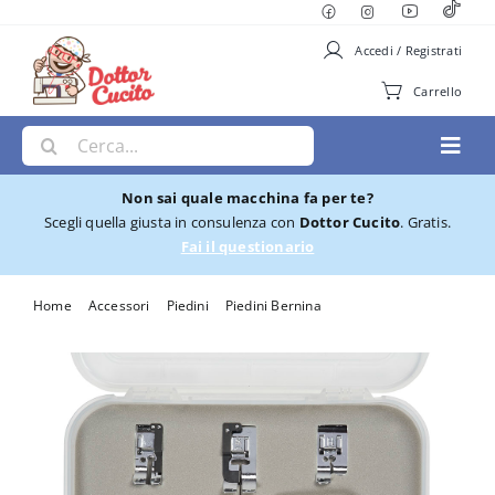
Salta
al
Accedi / Registrati
contenuto
Carrello
Cerca
Toggl
per:
Navig
Non sai quale macchina fa per te?
Macchine per Cucire
Scegli quella giusta in consulenza con
Dottor Cucito
. Gratis.
Fai il questionario
Ricamatrici
Home
Accessori
Piedini
Piedini Bernina
Set Bernette piedini quilting #37/38
Cucito e Ricamo
Taglia cuci