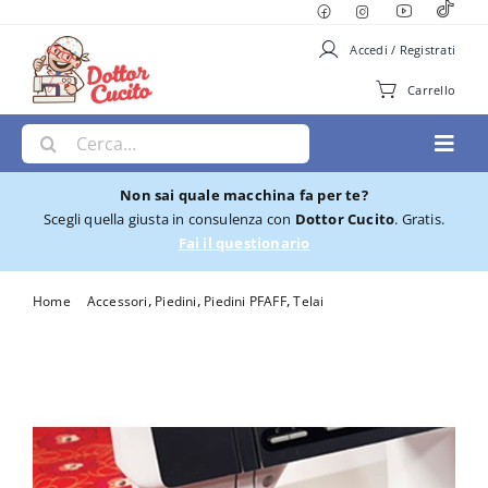
Salta
al
Accedi / Registrati
contenuto
Carrello
Cerca
Toggl
per:
Navig
Non sai quale macchina fa per te?
Macchine per Cucire
Scegli quella giusta in consulenza con
Dottor Cucito
. Gratis.
Fai il questionario
Ricamatrici
Home
Accessori
Piedini
Piedini PFAFF
Telai
Telaio Pfaff Infinito 260X150
Cucito e Ricamo
Taglia cuci