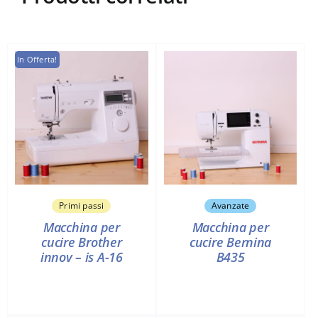
In Offerta!
Primi passi
Avanzate
Macchina per
Macchina per
cucire Brother
cucire Bernina
innov – is A-16
B435