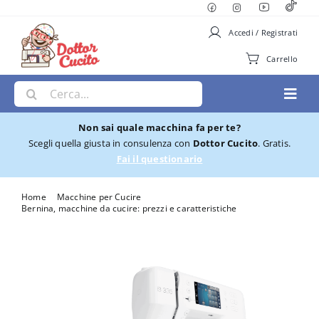
Salta
al
Accedi / Registrati
contenuto
Carrello
Cerca
Toggl
per:
Navig
Non sai quale macchina fa per te?
Macchine per Cucire
Scegli quella giusta in consulenza con
Dottor Cucito
. Gratis.
Fai il questionario
Ricamatrici
Home
Macchine per Cucire
Bernina, macchine da cucire: prezzi e caratteristiche
Macchina per cucire Bernina 335
Cucito e Ricamo
Taglia cuci