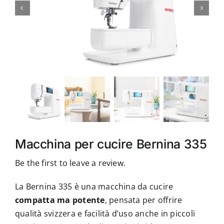
Accessori
Piedini
Servizi
Blog
Chi sono
Macchina per cucire Bernina 335
Be the first to leave a review.
Contatti
La Bernina 335 è una macchina da cucire
compatta ma potente
, pensata per offrire
qualità svizzera e facilità d’uso anche in piccoli