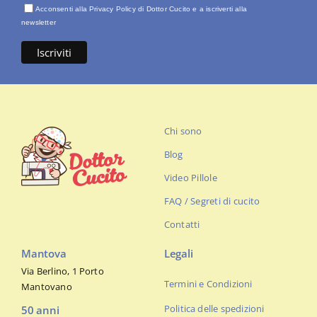
Acconsenti alla Privacy Policy di Dottor Cucito e a iscriverti alla
newsletter
Chi sono
Blog
Video Pillole
FAQ / Segreti di cucito
Contatti
Mantova
Legali
Via Berlino, 1 Porto
Termini e Condizioni
Mantovano
Politica delle spedizioni
50 anni