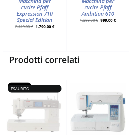
Macchina per
Macchina per
cucire Pfaff
cucire Pfaff
Expression 710
Ambition 610
Special Edition
Il
Il
1.299,00
€
999,00
€
Il
Il
2.449,00
€
1.790,00
€
prezzo
prezzo
prezzo
prezzo
originale
attuale
originale
attuale
era:
è:
era:
è:
1.299,00 €.
999,00 €.
2.449,00 €.
1.790,00 €.
Prodotti correlati
Esaurito