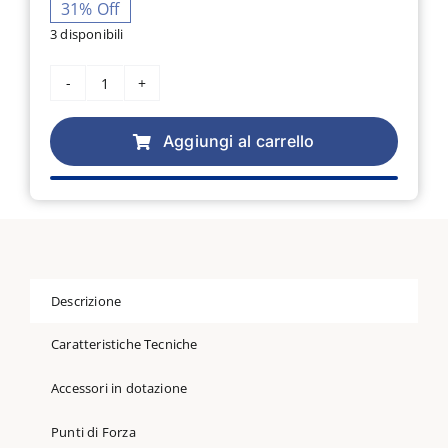
prezzo
prezzo
31% Off
3 disponibili
originale
attuale
Macchina
era:
è:
per
cucire
Aggiungi al carrello
1.439,00 €.
990,00 €.
Pfaff
Ambition
620
quantità
Descrizione
Caratteristiche Tecniche
Accessori in dotazione
Punti di Forza