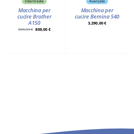
Intermedie
Avanzate
Macchina per
Macchina per
cucire Brother
cucire Bernina 540
A150
3.290,00
€
Il
Il
899,00
€
809,00
€
prezzo
prezzo
originale
attuale
era:
è:
899,00 €.
809,00 €.