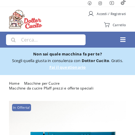
Salta
al
Accedi / Registrati
contenuto
Carrello
Cerca
Toggl
per:
Navig
Non sai quale macchina fa per te?
Macchine per Cucire
Scegli quella giusta in consulenza con
Dottor Cucito
. Gratis.
Fai il questionario
Ricamatrici
Home
Macchine per Cucire
Macchine da cucire Pfaff prezzi e offerte speciali
Macchina per cucire Pfaff Ambition 620
Cucito e Ricamo
In Offerta!
Taglia cuci